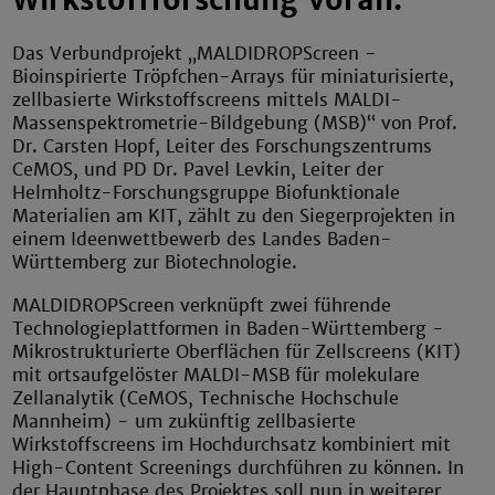
Wirkstoffforschung voran.
Das Verbundprojekt „MALDIDROPScreen -
Bioinspirierte Tröpfchen-Arrays für miniaturisierte,
zellbasierte Wirkstoffscreens mittels MALDI-
Massenspektrometrie-Bildgebung (MSB)“ von Prof.
Dr. Carsten Hopf, Leiter des Forschungszentrums
CeMOS, und PD Dr. Pavel Levkin, Leiter der
Helmholtz-Forschungsgruppe Biofunktionale
Materialien am KIT, zählt zu den Siegerprojekten in
einem Ideenwettbewerb des Landes Baden-
Württemberg zur Biotechnologie.
MALDIDROPScreen verknüpft zwei führende
Technologieplattformen in Baden-Württemberg -
Mikrostrukturierte Oberflächen für Zellscreens (KIT)
mit ortsaufgelöster MALDI-MSB für molekulare
Zellanalytik (CeMOS, Technische Hochschule
Mannheim) - um zukünftig zellbasierte
Wirkstoffscreens im Hochdurchsatz kombiniert mit
High-Content Screenings durchführen zu können. In
der Hauptphase des Projektes soll nun in weiterer,