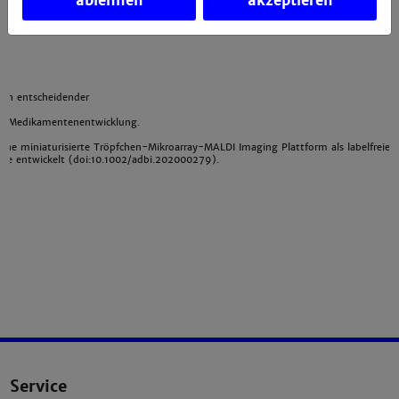
ablehnen
akzeptieren
des Landes voranbringen.
 von entscheidender
d Medikamentenentwicklung.
ne miniaturisierte Tröpfchen-Mikroarray-MALDI Imaging Plattform als labelfreie 
gie entwickelt (doi:10.1002/adbi.202000279).
Service