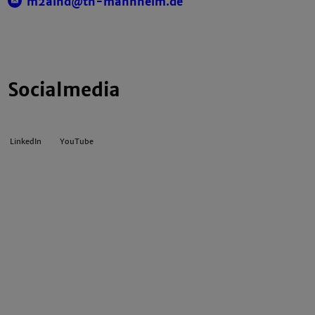
m2aind@th-mannheim.de
Socialmedia
LinkedIn
YouTube