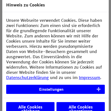
Synthese inklusive Implementierung von (bio)analy-
Hinweis zu Cookies
tischen Methoden zur chemischen und biologischen
Evaluierung auf einem Chip, gewährleistet einen
schnellen und direkten Zugang für neue potentielle
Unsere Webseite verwendet Cookies. Diese haben
Medikamente für klinische Studien und Anwendungen
zwei Funktionen: Zum einen sind sie erforderlich
und wird daher besonders in der medizinischen
für die grundlegende Funktionalität unserer
Biotechnologie und in der personalisierten Medizin
Website. Zum anderen können wir mit Hilfe der
Anwendung finden.
Cookies unsere Inhalte für Sie immer weiter
verbessern. Hierzu werden pseudonymisierte
Im Rahmen des Ideenwettbewerbs Biotechnologie –
Daten von Website-Besuchern gesammelt und
„Von der Natur lernen“ des Ministeriums für
ausgewertet. Das Einverständnis in die
Wissenschaft, Forschung und Kunst Baden-
Verwendung der Cookies können Sie jederzeit
Württemberg (MWK) wurden 18 originelle
widerrufen. Weitere Informationen zu Cookies auf
Forschungsansätze mit hohem Entwicklungsrisiko in
dieser Website finden Sie in unserer
den Themenfeldern „Medizinische Biotechnologie“,
Datenschutzerklärung
und zu uns im
Impressum
.
„Natürliche Systeme“ sowie „Bioinspirierte
Materialien“ zunächst in Form von neunmonatigen
Machbarkeitsstudien gefördert. MALDIDROPScreen ist
Einstellungen
eines von 7 Vorhaben, dass die Gutachter/innen als
besonders vielversprechend einstuften. CeMOS und
KIT können ihre Forschung zu MALDIDROPScreen nun
Alle Cookies
Alle Cookies
zwei weitere Jahre mit Fördergeldern (130.000 Euro)