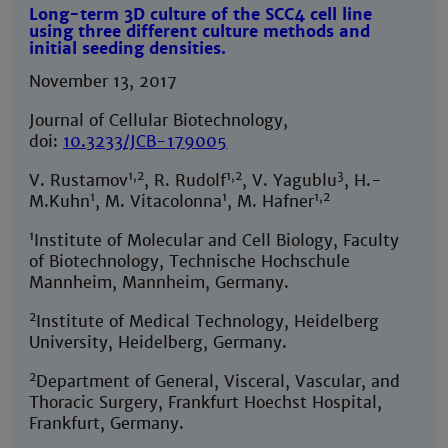
Long-term 3D culture of the SCC4 cell line
using three different culture methods and
initial seeding densities.
November 13, 2017
Journal of Cellular Biotechnology,
doi:
10.3233/JCB-179005
1,2
1,2
3
V. Rustamov
, R. Rudolf
, V. Yagublu
, H.-
1
1
1,2
M.Kuhn
, M. Vitacolonna
, M. Hafner
1
Institute of Molecular and Cell Biology, Faculty
of Biotechnology, Technische Hochschule
Mannheim, Mannheim, Germany.
2
Institute of Medical Technology, Heidelberg
University, Heidelberg, Germany.
2
Department of General, Visceral, Vascular, and
Thoracic Surgery, Frankfurt Hoechst Hospital,
Frankfurt, Germany.