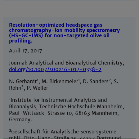
Resolution-optimized headspace gas
chromatography-ion mobility spectrometry
(HS-GC-IMS) for non-targeted olive oil
profiling.
April 17, 2017
Journal: Analytical and Bioanalytical Chemistry,
doi.org/10.1007/s00216-017-0338-2
1
1
2
N. Gerhardt
, M. Birkenmeier
, D. Sanders
, S.
3
1
Rohn
, P. Weller
1
Institute for Instrumental Analytics and
Bioanalysis, Technische Hochschule Mannheim,
Paul-Wittsack-Strasse 10, 68163 Mannheim,
Germany.
2
Gesellschaft für Analytische Sensorsysteme
mbH, Otto-Hahn-Straße 15, 44227 Dortmund,