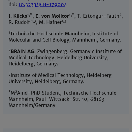
doi:
10.3233/JCB-179004
1,*
1,*
2
J. Klicks
,
E. von Molitor
, T. Ertongur-Fauth
,
1,3
1,3
R. Rudolf
, M. Hafner
1
Technische Hochschule Mannheim, Institute of
Molecular and Cell Biology, Mannheim, Germany.
2
BRAIN AG
, Zwingenberg, Germany c Institute of
Medical Technology, Heidelberg University,
Heidelberg, Germany.
3
Institute of Medical Technology, Heidelberg
University, Heidelberg, Germany.
*
2
M
Aind-PhD Student, Technische Hochschule
Mannheim, Paul-Wittsack-Str. 10, 68163
Mannheim/Germany