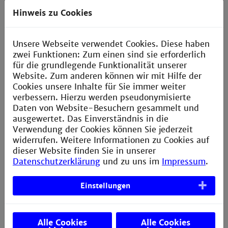
Germany 3 Hamburg School of Food Science,
Hinweis zu Cookies
University of Hamburg, Grindelallee 117, 20146
Hamburg, Germany.
Unsere Webseite verwendet Cookies. Diese haben
zwei Funktionen: Zum einen sind sie erforderlich
für die grundlegende Funktionalität unserer
Website. Zum anderen können wir mit Hilfe der
Fourier Transform Infrared Microscopy Enables
Cookies unsere Inhalte für Sie immer weiter
Guidance of Automated Mass Spectrometry
verbessern. Hierzu werden pseudonymisierte
Imaging to Predefined Tissue Morphologies
Daten von Website-Besuchern gesammelt und
Januar 15, 2017
ausgewertet. Das Einverständnis in die
Verwendung der Cookies können Sie jederzeit
Journal: Scientific Reports, doi: 10.1038/s41598-
widerrufen. Weitere Informationen zu Cookies auf
017-18477-6.
dieser Website finden Sie in unserer
Datenschutzerklärung
und zu uns im
Impressum
.
1
,2
1,2
1,2
J
.-H. Rabe
,
D.A. Sammour
, S. Schulz
, B.
1,2
3
3,6
Munteanu
, M. Ott
, K. Ochs
, P.
Einstellungen
4
4
3,4
Hohenberger
, A. Marx
, M. Platten
, Chr.A.
5,6
7
1,2
Opitz
, D.S. Ory
,
C. Hopf
1
Center for Applied Research in Applied
Alle Cookies
Alle Cookies