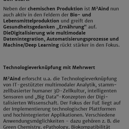
2
Neben der
chemischen Produktion
ist
M
Aind
nun
auch aktiv in den Feldern der
Bio- und
Lebensmittelproduktion
und greift den
Gesundheitsgedanken „Ernährung“
auf.
Die
Digitalisierung wie multimodale
Datenintegration, Automatisierungsprozesse und
Machine/Deep Learning
rückt stärker in den Fokus.
Technologieverknüpfung mit Mehrwert
2
M
Aind
erforscht u.a. die Technologieverknüpfung
von IT-gestützter multimodaler Analytik, stamm­
zellbasierter humaner 3D-Zellkultur, intelligenten
Sensoren und „Big Data“-Konzepten der Digi­
talisierten Wissenschaft. Der Fokus der FuE liegt auf
der Implementierung technolo­gi­scher Plattformen
und hochintegrierter Applikationen. Verschiedene
Anwendungsmöglichkeiten - dazu gehören z. B. die
Green Chemistry, ePathology, Biokompatibilität