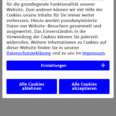
für die grundlegende Funktionalität unserer
2
M
Aind-Food:
Digitale Technologien für
Website. Zum anderen können wir mit Hilfe der
kosteneffiziente und klimaneutrale
Lebensmittel-Produktion
Cookies unsere Inhalte für Sie immer weiter
verbessern. Hierzu werden pseudonymisierte
Daten von Website-Besuchern gesammelt und
2
M
Aind-DeepLearning:
KI-Lösungen für die
ausgewertet. Das Einverständnis in die
Gesundheitsindustrie
Verwendung der Cookies können Sie jederzeit
widerrufen. Weitere Informationen zu Cookies auf
dieser Website finden Sie in unserer
Datenschutzerklärung
und zu uns im
Impressum
.
2
Viele weitere M
Aind Forschungsprojekte finden Sie
auf unserer Website unter
Einstellungen
2
Öffentlich finanzierte M
Aind Projekte
2
oder
Industrie finanzierte M
Aind Projekte
.
Alle Cookies
Alle Cookies
ablehnen
akzeptieren