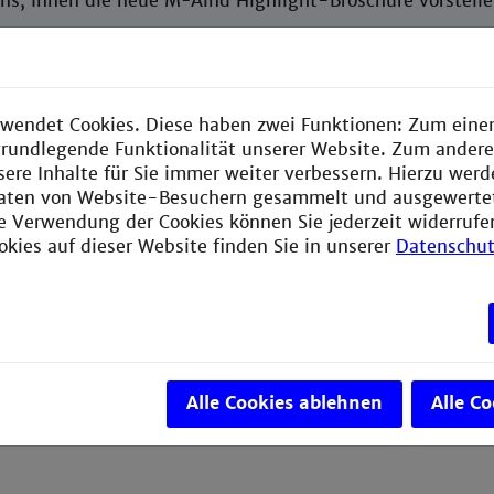
uns, Ihnen die neue M²Aind Highlight-Broschüre vorstelle
e bietet einen spannenden Einblick in die ersten acht Ja
Forschung und Innovationen an der Schnittstelle von
forschung und Industrie 4.0. Gemeinsam mit unseren
wendet Cookies. Diese haben zwei Funktionen: Zum einen
rtnern haben wir wegweisende Technologieplattformen u
e grundlegende Funktionalität unserer Website. Zum ander
e Lösungen entwickelt – von der erfolgreichen Entwicklun
sere Inhalte für Sie immer weiter verbessern. Hierzu wer
 effizienter Wirkstoffe bis hin zu deren kosteneffizienten
aten von Website-Besuchern gesammelt und ausgewerte
chonenden Produktion.
ie Verwendung der Cookies können Sie jederzeit widerrufe
okies auf dieser Website finden Sie in unserer
Datenschut
e, wie transdisziplinäre Zusammenarbeit den Weg für nach
 in der Gesundheitsindustrie ebnet und wie Zukunftsproje
be setzen.
Alle Cookies ablehnen
Alle C