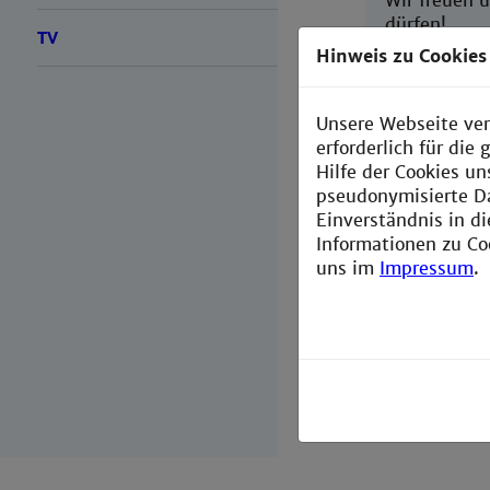
Wir freuen 
dürfen!
TV
Hinweis zu Cookies
Die Broschür
exzellenter 
Gesundheits
Unsere Webseite ver
Industriepa
erforderlich für di
intelligent
Hilfe der Cookies un
sicherer und
pseudonymisierte D
ressourcens
Einverständnis in d
Informationen zu Co
Erfahren Si
uns im
Impressum
.
Fortschritte
neue Maßstä