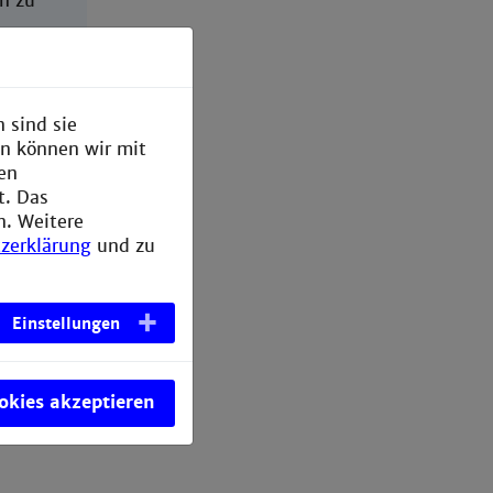
n zu
hre
 sind sie
nd
en können wir mit
g
den
 und
t. Das
n. Weitere
zerklärung
und zu
haltige
kte
Einstellungen
ookies akzeptieren