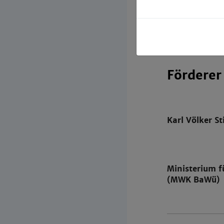
CeMOS – Cen
Förderer
Karl Völker St
Ministerium 
(MWK BaWü)