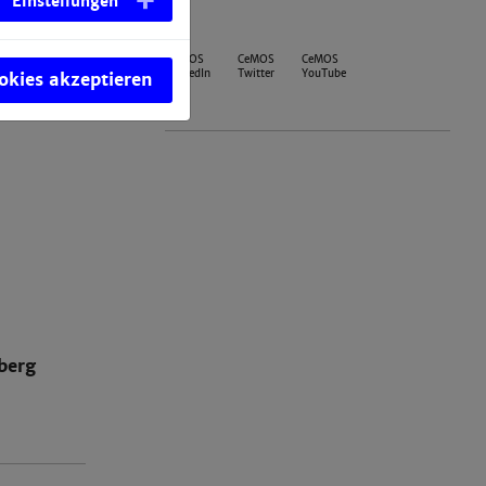
Einstellungen
scopy
CeMOS
CeMOS
CeMOS
LinkedIn
Twitter
YouTube
ookies akzeptieren
berg