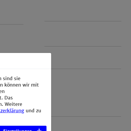
 sind sie
en können wir mit
den
t. Das
n. Weitere
zerklärung
und zu