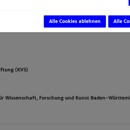
ter for Mass Spectrometry and Optical Spectro
Alle Cookies ablehnen
Alle C
iftung (KVS)
für Wissenschaft, Forschung und Kunst Baden-Württem