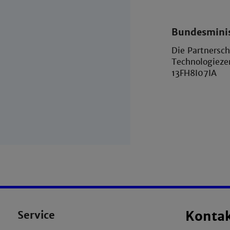
Bundesminis
Die Partnersc
Technologieze
13FH8I07IA
Service
Konta