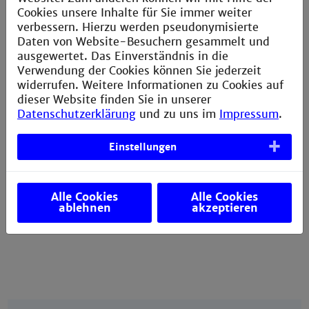
Cookies unsere Inhalte für Sie immer weiter
verbessern. Hierzu werden pseudonymisierte
Torsten Klement
Prof. Dr. Mathias Hafner
Prof. Kirs
Daten von Website-Besuchern gesammelt und
Hochschule
Hochschule Mannheim
Hochschu
Mannheim
ausgewertet. Das Einverständnis in die
Verwendung der Cookies können Sie jederzeit
widerrufen. Weitere Informationen zu Cookies auf
Prof. Dr. Matthias Rädle
Prof. Dr. Rüdiger Rudolf
Dr
dieser Website finden Sie in unserer
Hochschule Mannheim
Hochschule Mannheim
Ho
Datenschutzerklärung
und zu uns im
Impressum
.
Einstellungen
Prof. Dr. Ivo Wolf
Hochschule Mannheim
Alle Cookies
Alle Cookies
ablehnen
akzeptieren